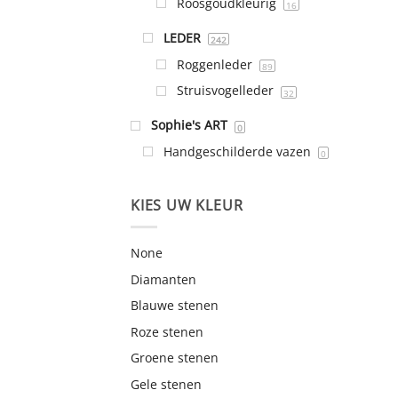
Roosgoudkleurig
16
LEDER
242
Roggenleder
89
Struisvogelleder
32
Sophie's ART
0
Handgeschilderde vazen
0
KIES UW KLEUR
None
Diamanten
Blauwe stenen
Roze stenen
Groene stenen
Gele stenen