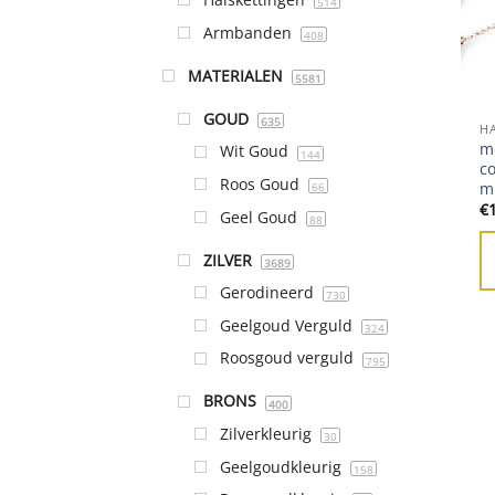
514
Armbanden
408
MATERIALEN
5581
GOUD
635
H
mo
Wit Goud
144
co
Roos Goud
m
66
€
Geel Goud
88
ZILVER
3689
Gerodineerd
730
Geelgoud Verguld
324
Roosgoud verguld
795
BRONS
400
Zilverkleurig
30
Geelgoudkleurig
158