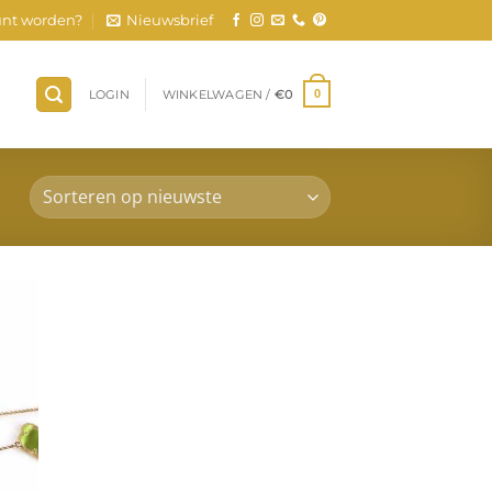
nt worden?
Nieuwsbrief
LOGIN
WINKELWAGEN /
€
0
0