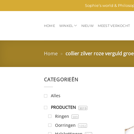
Ga
Sophie’s world & Philoso
naar
inhoud
HOME
WINKEL
NIEUW
MEEST VERKOCHT
Home
»
collier zilver roze verguld gro
CATEGORIEËN
Alles
PRODUCTEN
3019
Ringen
389
Oorringen
1092
Halskettingen