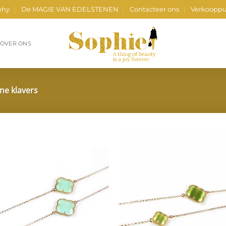
phy
De MAGIE VAN EDELSTENEN
Contacteer ons
Verkooppu
OVER ONS
ene klavers