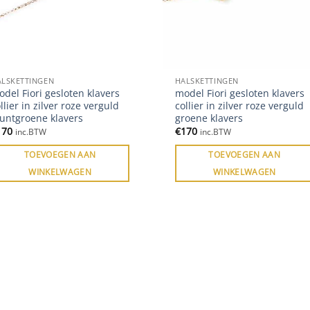
ALSKETTINGEN
HALSKETTINGEN
del Fiori gesloten klavers
model Fiori gesloten klavers
llier in zilver roze verguld
collier in zilver roze verguld
untgroene klavers
groene klavers
170
€
170
inc.BTW
inc.BTW
TOEVOEGEN AAN
TOEVOEGEN AAN
WINKELWAGEN
WINKELWAGEN