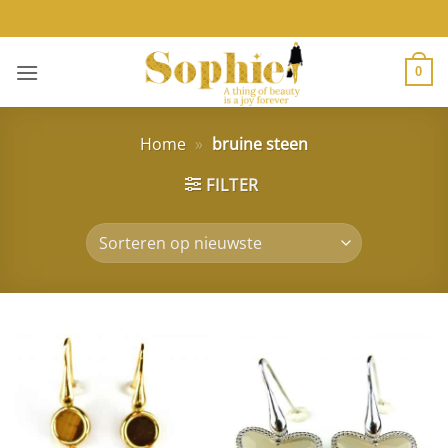
Ga
naar
inhoud
0
Home
»
bruine steen
FILTER