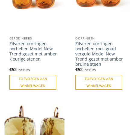
GERODINEERD
OORRINGEN
Zilveren oorringen
Zilveren oorringen
oorbellen Model New
oorbellen roos goud
Trend gezet met amber
verguld Model New
kleurige stenen
Trend gezet met amber
bruine steen
€
52
€
52
inc.BTW
inc.BTW
TOEVOEGEN AAN
TOEVOEGEN AAN
WINKELWAGEN
WINKELWAGEN