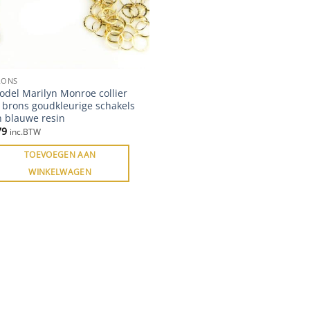
RONS
odel Marilyn Monroe collier
 brons goudkleurige schakels
n blauwe resin
79
inc.BTW
TOEVOEGEN AAN
WINKELWAGEN