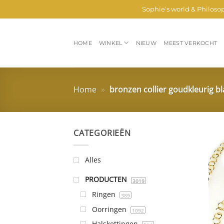
Ga
Sophie’s world & Philoso
naar
inhoud
HOME
WINKEL
NIEUW
MEEST VERKOCHT
Home
»
bronzen collier goudkleurig b
CATEGORIEËN
Alles
PRODUCTEN
3019
Ringen
389
Oorringen
1092
Halskettingen