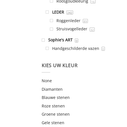
Roosgoudkleurig
16
LEDER
242
Roggenleder
89
Struisvogelleder
32
Sophie's ART
0
Handgeschilderde vazen
0
KIES UW KLEUR
None
Diamanten
Blauwe stenen
Roze stenen
Groene stenen
Gele stenen