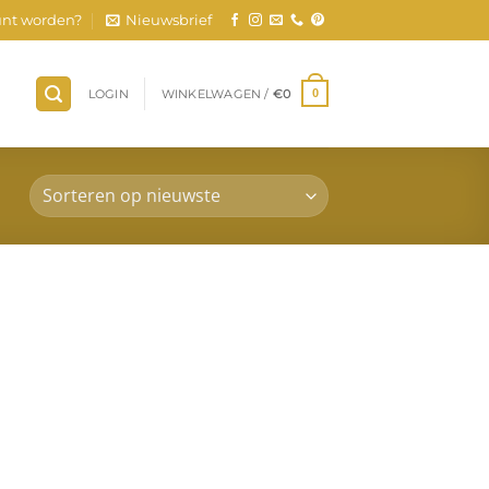
nt worden?
Nieuwsbrief
LOGIN
WINKELWAGEN /
€
0
0