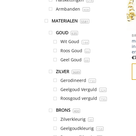
514
Armbanden
408
MATERIALEN
5581
GOUD
635
B
m
Wit Goud
144
in
Roos Goud
e
66
€
Geel Goud
88
ZILVER
3689
Gerodineerd
730
Geelgoud Verguld
324
Roosgoud verguld
795
BRONS
400
Zilverkleurig
30
Geelgoudkleurig
158