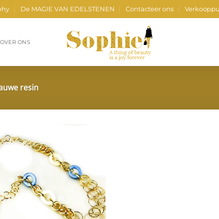
phy
De MAGIE VAN EDELSTENEN
Contacteer ons
Verkooppu
OVER ONS
lauwe resin