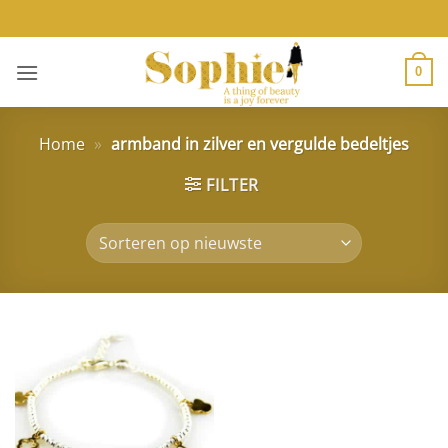
Ga
naar
inhoud
0
Home
»
armband in zilver en vergulde bedeltjes
FILTER