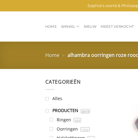
Ga
Sophie’s world & Philoso
naar
inhoud
HOME
WINKEL
NIEUW
MEEST VERKOCHT
Home
»
alhambra oorringen roze roo
CATEGORIEËN
Alles
PRODUCTEN
3019
Ringen
389
Oorringen
1092
Halskettingen