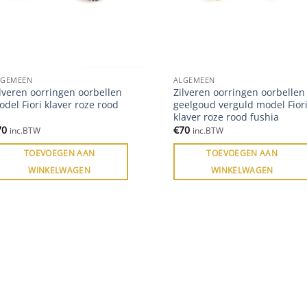
LGEMEEN
ALGEMEEN
lveren oorringen oorbellen
Zilveren oorringen oorbellen
del Fiori klaver roze rood
geelgoud verguld model Fior
klaver roze rood fushia
70
€
70
inc.BTW
inc.BTW
TOEVOEGEN AAN
TOEVOEGEN AAN
WINKELWAGEN
WINKELWAGEN