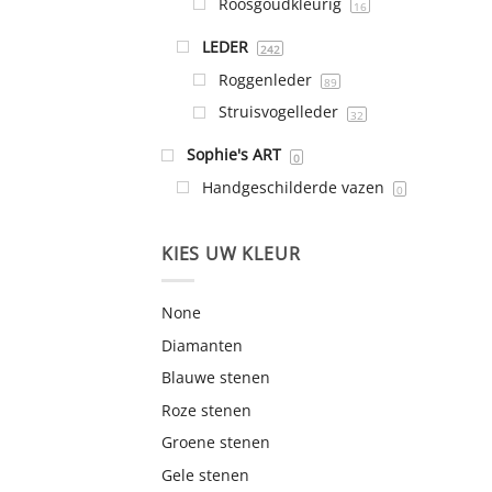
Roosgoudkleurig
16
LEDER
242
Roggenleder
89
Struisvogelleder
32
Sophie's ART
0
Handgeschilderde vazen
0
KIES UW KLEUR
None
Diamanten
Blauwe stenen
Roze stenen
Groene stenen
Gele stenen