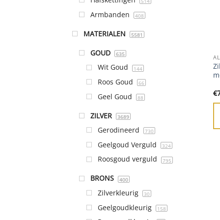
514
Armbanden
408
MATERIALEN
5581
GOUD
635
A
Zi
Wit Goud
144
mo
Roos Goud
66
€
Geel Goud
88
ZILVER
3689
Gerodineerd
730
Geelgoud Verguld
324
Roosgoud verguld
795
BRONS
400
Zilverkleurig
30
Geelgoudkleurig
158