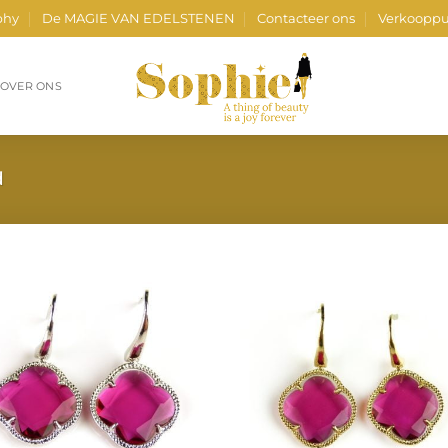
phy
De MAGIE VAN EDELSTENEN
Contacteer ons
Verkooppu
OVER ONS
d