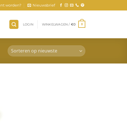
nt worden?
Nieuwsbrief
LOGIN
WINKELWAGEN /
€
0
0