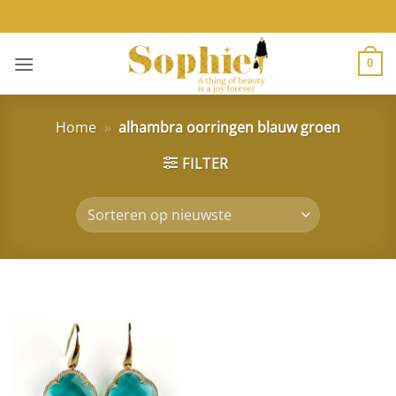
Ga
naar
inhoud
0
Home
»
alhambra oorringen blauw groen
FILTER