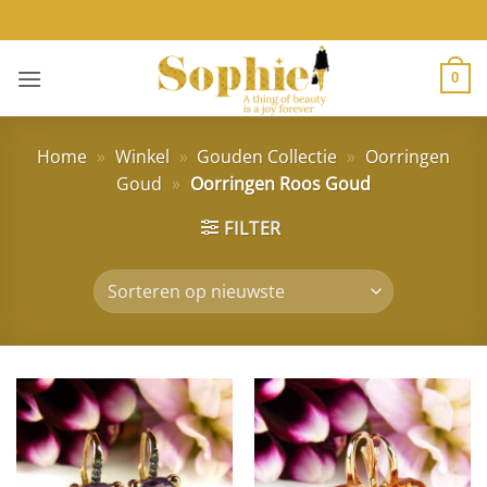
Ga
naar
inhoud
0
Home
»
Winkel
»
Gouden Collectie
»
Oorringen
Goud
»
Oorringen Roos Goud
FILTER